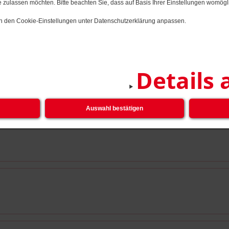
 zulassen möchten. Bitte beachten Sie, dass auf Basis Ihrer Einstellungen womögli
er AWO Kita Sonnenschein!
 in den Cookie-Einstellungen unter Datenschutzerklärung anpassen.
indertagesstätte in Weiherhof. Im August 2018 sind 
Details 
Kindergartenkinder und 25 Hortkinder.
Auswahl bestätigen
26