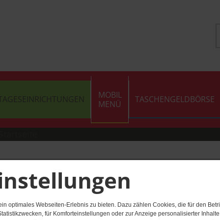
MOBIL
TAGESEINRICHTUNGEN
TASCHENGELDBÖRSE
MENÜ
instellungen
ätte "Sonnenschein
n optimales Webseiten-Erlebnis zu bieten. Dazu zählen Cookies, die für den Betri
tatistikzwecken, für Komforteinstellungen oder zur Anzeige personalisierter Inhalt