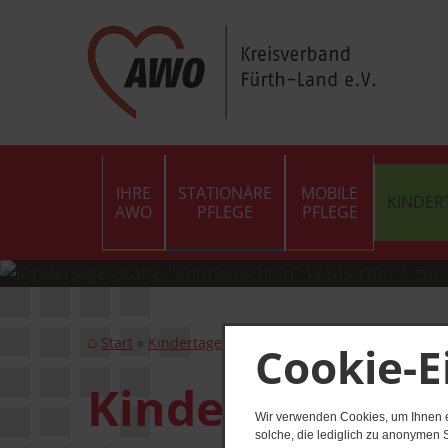
IHRE
STATIONÄRE
MOBILE
KINDER
AWO
PFLEGE
PFLEGE
Start
Kindertageseinrichtungen
KiTa Weiherhof
Cookie-E
Kindertagesst
Wir verwenden Cookies, um Ihnen ei
solche, die lediglich zu anonymen S